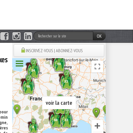
OK
INSCRIVEZ-VOUS | ABONNEZ-VOUS
xes
voir la carte
pour
hemin
gne,
gères