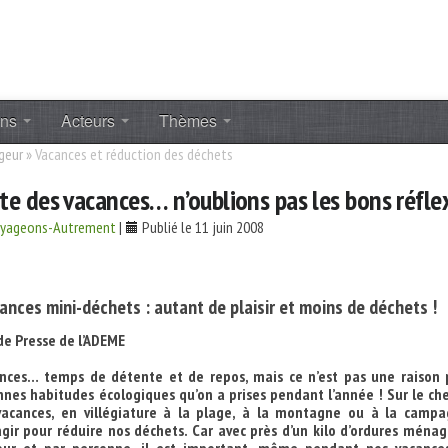
ons
Acteurs
Thèmes
geur
»
Vacances et réduction des déchets
ute des vacances… n’oublions pas les bons réfle
oyageons-Autrement
|
Publié le 11 juin 2008
nces mini-déchets : autant de plaisir et moins de déchets !
 Presse de l’ADEME
cances… temps de détente et de repos, mais ce n’est pas une raison 
nnes habitudes écologiques qu’on a prises pendant l’année ! Sur le c
acances, en villégiature à la plage, à la montagne ou à la campa
gir pour réduire nos déchets. Car avec près d’un kilo d’ordures ména