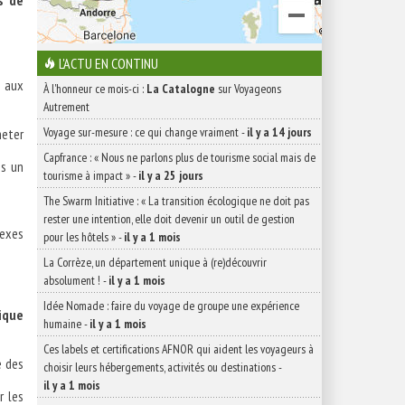
s de
L'ACTU EN CONTINU
 aux
À l'honneur ce mois-ci :
La Catalogne
sur Voyageons
Autrement
Voyage sur-mesure : ce qui change vraiment
-
il y a 14 jours
heter
Capfrance : « Nous ne parlons plus de tourisme social mais de
ns un
tourisme à impact »
-
il y a 25 jours
The Swarm Initiative : « La transition écologique ne doit pas
rester une intention, elle doit devenir un outil de gestion
lexes
pour les hôtels »
-
il y a 1 mois
La Corrèze, un département unique à (re)découvrir
absolument !
-
il y a 1 mois
Idée Nomade : faire du voyage de groupe une expérience
nique
humaine
-
il y a 1 mois
Ces labels et certifications AFNOR qui aident les voyageurs à
e des
choisir leurs hébergements, activités ou destinations
-
il y a 1 mois
r les