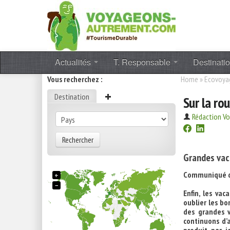
Actualités
T. Responsable
Destinati
Vous recherchez :
Home
»
Ecovoya
Destination
Sur la ro
Rédaction V
Rechercher
Grandes vaca
Communiqué de
+
−
Enfin, les va
oublier les bo
des grandes v
continuons d’a