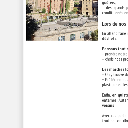
goûters,
– des grands p
conditionnés en
Lors de nos
En allant faire
déchets
.
Pensons tout 
– prendre notre 
– choisir des p
Les marchés l
– On y trouve d
–
Préférons des 
plastique et le
Enfin,
en quitt
entamés. Auta
voisins
Avec ces quelqu
tout en contrib