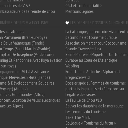
ournalistes de V-A ?
CGU et confidentialité
mbassadeurs de la feuille de chou
Mentions légales
RNIÈRES OFFRES V-A EXCLUSIVE
LES DERNIERS DOSSIERS A L'HONNEU
les catalogues
La Catalogne, un territoire vivant entr
n Parfumeur (Breil-sur-roya)
patrimoine et tourisme durable
e De La Valmasque (Tende)
Association Mercantour Ecotourisme
 Du Temps (Saint Martin Vésubie)
Grande Traversée Jura
mptoir De Joséphine (Valdeblore)
Saint-Pierre-et-Miquelon : Un Tourism
oning Et Randonnée Avec Roya évasion
Durable au Cœur de l'Atlantique
l-sur-roya)
Woofing
mpagnement Vtt à Assistance
Road Trip en Autriche : Alpbach et
rique, Merveilles E-bike (Tende)
Bregenzerwald
isme & Développement Solidaires
Dossier spécial Femmes du tourisme:
Voyage) (Angers)
portraits inspirants et réflexions sur
Sources Gourmandes (Allos)
l'égalité des sexes
ntem, Location De Vélos électriques
La Feuille de Chou #10
ars Les Alpes)
Sauver les dauphins de la mer rouge
Les femmes du tourisme
Take The M.E.D
Colloque « Tourisme du futur »