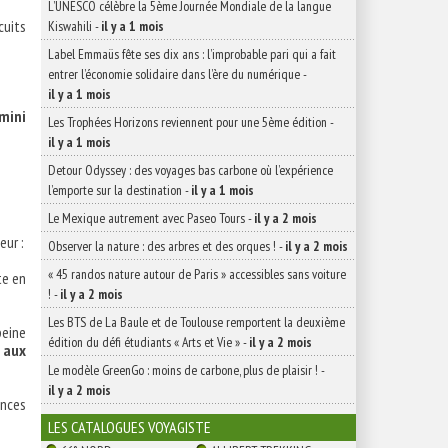
L’UNESCO célèbre la 5ème Journée Mondiale de la langue
cuits
Kiswahili
-
il y a 1 mois
Label Emmaüs fête ses dix ans : l’improbable pari qui a fait
entrer l’économie solidaire dans l’ère du numérique
-
il y a 1 mois
 mini
Les Trophées Horizons reviennent pour une 5ème édition
-
il y a 1 mois
Detour Odyssey : des voyages bas carbone où l’expérience
l’emporte sur la destination
-
il y a 1 mois
Le Mexique autrement avec Paseo Tours
-
il y a 2 mois
eur :
Observer la nature : des arbres et des orques !
-
il y a 2 mois
« 45 randos nature autour de Paris » accessibles sans voiture
te en
!
-
il y a 2 mois
Les BTS de La Baule et de Toulouse remportent la deuxième
peine
édition du défi étudiants « Arts et Vie »
-
il y a 2 mois
 aux
Le modèle GreenGo : moins de carbone, plus de plaisir !
-
il y a 2 mois
ances
LES CATALOGUES VOYAGISTE