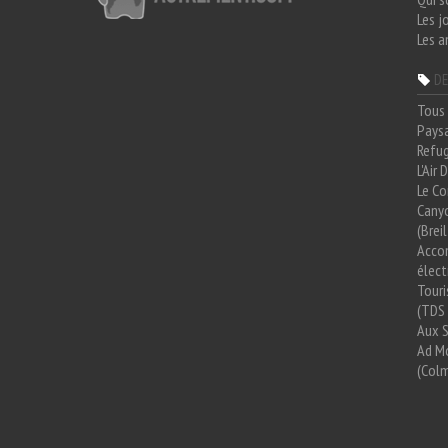
Les j
Les a
DE
Tous 
Paysa
Refug
L'Air
Le Co
Cany
(Brei
Acco
élect
Tour
(TDS 
Aux 
Ad Mo
(Colm