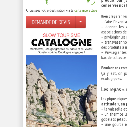
produit par 
conserver nos 
Choisissez votre destination via la
carte interactive
Bien préparer no
DEMANDE DE DEVIS
– faire l’invent
– donner les 
associations de 
– privilégier le
– transvaser no
des produits à 
– Privilégier le
bac de collecte
Pendant nos vac
Ça y est, on p
écologiques.
Les repas « 
Les pique-niqu
attitude
»,
en 
–
la vaisselle et
– un thermos la
gobelets jetabl
– une gourde r