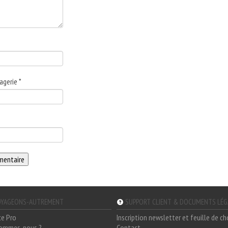
agerie
*
YAGEONS-AUTREMENT
SUPPORT CLIENT & DOCUMENTS LÉ
ce Pro
Inscription newsletter et feuille de c
sommes-nous ?
Contact