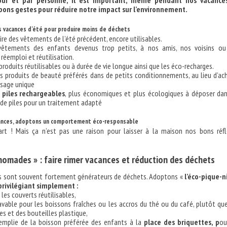
jour et par personne, il est important, même pendant nos vacance
bons gestes pour réduire notre impact sur l’environnement.
s vacances d’été pour produire moins de déchets
aire des vêtements de l’été précédent, encore utilisables.
vêtements des enfants devenus trop petits, à nos amis, nos voisins ou
réemploi et réutilisation.
s produits réutilisables ou à durée de vie longue ainsi que les éco-recharges.
s produits de beauté préférés dans de petits conditionnements, au lieu d’ac
usage unique
s
piles rechargeables
, plus économiques et plus écologiques à déposer da
 de piles pour un traitement adapté
ances, adoptons un comportement éco-responsable
art ! Mais ça n’est pas une raison pour laisser à la maison nos bons réf
nomades » : faire rimer vacances et réduction des déchets
es sont souvent fortement générateurs de déchets. Adoptons «
l’éco-pique-
privilégiant simplement :
 les couverts réutilisables,
vable pour les boissons fraîches ou les accros du thé ou du café, plutôt qu
es et des bouteilles plastique,
emplie de la boisson préférée des enfants à la
place des briquettes, p
ou