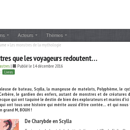
ons
Acteurs
Thèmes
isme
»
Les monstres de la mythologie
tres que les voyageurs redoutent…
astres
|
Publié le 14 décembre 2016
 :
Livres
valeuse de bateau, Scylla, la mangeuse de matelots, Polyphème, le cyc
Cerbère, le gardien des enfers, autant de monstres et de créatures d
cque qui ont taquiné le destin de bien des explorateurs et marins d’ici
ui ont tous une histoire qui mérite aussi d’être contée… et qui nous
n grand M, BOUH !
De Charybde en Scylla