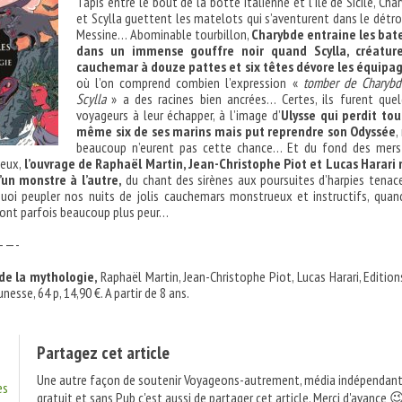
Tapis entre le bout de la botte italienne et l’île de Sicile, Cha
et Scylla guettent les matelots qui s’aventurent dans le détro
Messine… Abominable tourbillon,
Charybde entraine les bat
dans un immense gouffre noir quand Scylla, créatur
cauchemar à douze pattes et six têtes dévore les équipa
où l’on comprend combien l’expression «
tomber de Charyb
Scylla
» a des racines bien ancrées… Certes, ils furent que
voyageurs à leur échapper, à l’image d’
Ulysse qui perdit to
même six de ses marins mais put reprendre son Odyssée
,
beaucoup n’eurent pas cette chance… Et du fond des mers
eux,
l’ouvrage de Raphaël Martin, Jean-Christophe Piot et Lucas Harari
’un monstre à l’autre,
du chant des sirènes aux poursuites d’harpies tenac
quoi peupler nos nuits de jolis cauchemars monstrueux et instructifs, quan
nt parfois beaucoup plus peur…
—-
de la mythologie,
Raphaël Martin, Jean-Christophe Piot, Lucas Harari, Editio
nesse, 64 p, 14,90 €. A partir de 8 ans.
Partagez cet article
Une autre façon de soutenir Voyageons-autrement, média indépendant
es
gratuit et
sans Pub
c'est aussi de partager cet article. Merci d'avance 