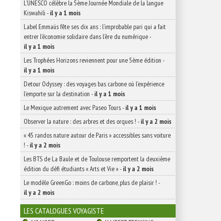
L’UNESCO célèbre la 5ème Journée Mondiale de la langue
Kiswahili
-
il y a 1 mois
Label Emmaüs fête ses dix ans : l’improbable pari qui a fait
entrer l’économie solidaire dans l’ère du numérique
-
il y a 1 mois
Les Trophées Horizons reviennent pour une 5ème édition
-
il y a 1 mois
Detour Odyssey : des voyages bas carbone où l’expérience
l’emporte sur la destination
-
il y a 1 mois
Le Mexique autrement avec Paseo Tours
-
il y a 1 mois
Observer la nature : des arbres et des orques !
-
il y a 2 mois
« 45 randos nature autour de Paris » accessibles sans voiture
!
-
il y a 2 mois
Les BTS de La Baule et de Toulouse remportent la deuxième
édition du défi étudiants « Arts et Vie »
-
il y a 2 mois
Le modèle GreenGo : moins de carbone, plus de plaisir !
-
il y a 2 mois
LES CATALOGUES VOYAGISTE