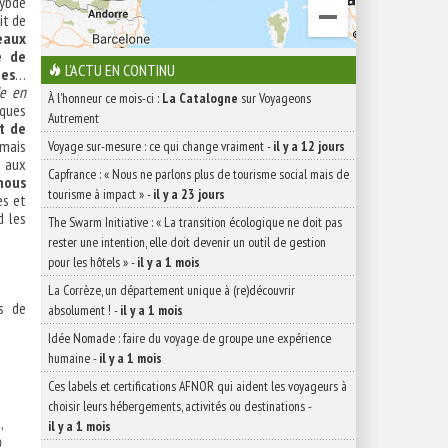
rybde
it de
eaux
e de
L'ACTU EN CONTINU
ges
…
de en
À l'honneur ce mois-ci :
La Catalogne
sur Voyageons
lques
Autrement
ut de
 mais
Voyage sur-mesure : ce qui change vraiment
-
il y a 12 jours
 aux
Capfrance : « Nous ne parlons plus de tourisme social mais de
nous
tourisme à impact »
-
il y a 23 jours
es et
d les
The Swarm Initiative : « La transition écologique ne doit pas
rester une intention, elle doit devenir un outil de gestion
pour les hôtels »
-
il y a 1 mois
La Corrèze, un département unique à (re)découvrir
ns de
absolument !
-
il y a 1 mois
Idée Nomade : faire du voyage de groupe une expérience
humaine
-
il y a 1 mois
Ces labels et certifications AFNOR qui aident les voyageurs à
choisir leurs hébergements, activités ou destinations
-
,
il y a 1 mois
