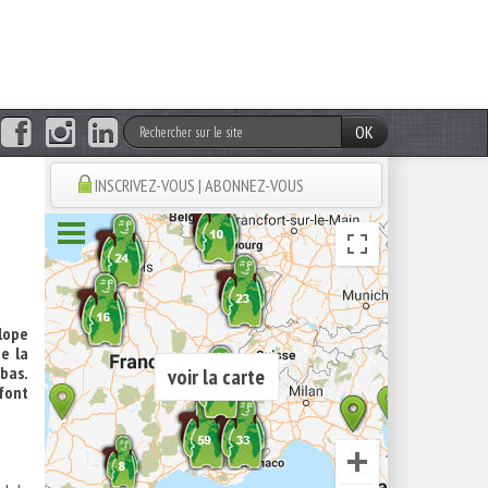
OK
INSCRIVEZ-VOUS | ABONNEZ-VOUS
lope
e la
 bas.
voir la carte
 font