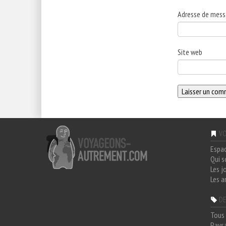
Adresse de mess
Site web
VO
Espa
Qui 
Les j
Les a
DE
Tous 
Paysa