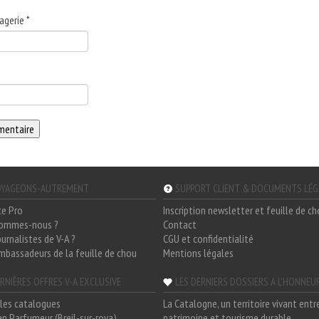
agerie
*
YAGEONS-AUTREMENT
SUPPORT CLIENT & DOCUMENTS LÉ
ce Pro
Inscription newsletter et feuille de c
sommes-nous ?
Contact
ournalistes de V-A ?
CGU et confidentialité
mbassadeurs de la feuille de chou
Mentions légales
RNIÈRES OFFRES V-A EXCLUSIVE
LES DERNIERS DOSSIERS A L'HONNEU
les catalogues
La Catalogne, un territoire vivant entr
n Parfumeur (Breil-sur-roya)
patrimoine et tourisme durable