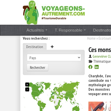
Actualités
T. Responsable
Destinati
Vous recherchez :
Home
»
Écotour
Destination
Ces mons
Geneviève Cl
Thèmatique
Rechercher
Charybde, l’a
cannibale ou 
+
mythologie gre
Des monstres q
−
voyager avec u