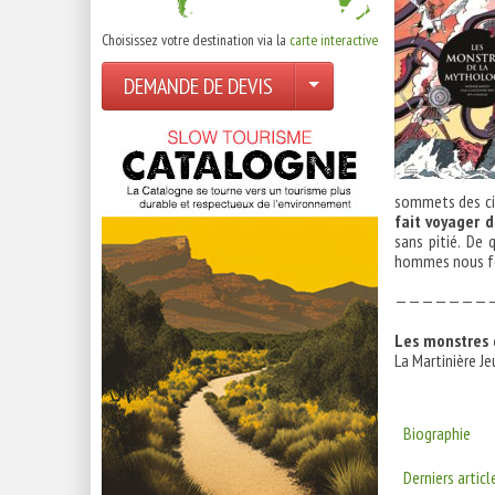
Choisissez votre destination via la
carte interactive
DEMANDE DE DEVIS
sommets des ci
fait voyager d
sans pitié. De 
hommes nous fo
————————
Les monstres 
La Martinière Jeu
Biographie
Derniers articl