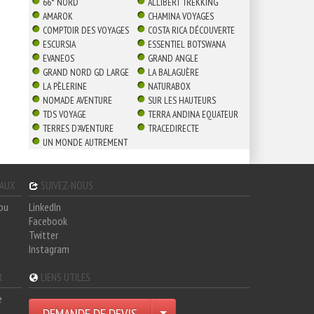
66° NORD
ALLIBERT TREKKING
AMAROK
CHAMINA VOYAGES
COMPTOIR DES VOYAGES
COSTA RICA DÉCOUVERTE
ESCURSIA
ESSENTIEL BOTSWANA
EVANEOS
GRAND ANGLE
GRAND NORD GD LARGE
LA BALAGUÈRE
LA PÈLERINE
NATURABOX
NOMADE AVENTURE
SUR LES HAUTEURS
TDS VOYAGE
TERRA ANDINA EQUATEUR
TERRES D'AVENTURE
TRACEDIRECTE
UN MONDE AUTREMENT
GAUX
SUIVEZ-NOUS
hou
LinkedIn
Facebook
Twitter
Instagram
R
LIENS UTILES
e