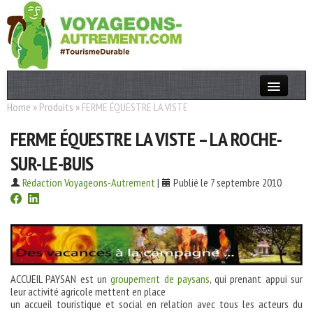
Home
»
Produits
»
FERME ÉQUESTRE LA VISTE
Actualités
FERME ÉQUESTRE LA VISTE – LA ROCHE-
T. Responsable
SUR-LE-BUIS
Destinations
Rédaction Voyageons-Autrement
|
Publié le 7 septembre 2010
Acteurs
Thèmes
OK
ACCUEIL PAYSAN est un
groupement de paysans
, qui prenant appui sur
leur activité agricole mettent en place
un accueil touristique et social en relation avec tous les acteurs du