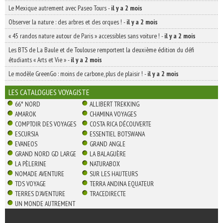
Le Mexique autrement avec Paseo Tours
-
il y a 2 mois
Observer la nature : des arbres et des orques !
-
il y a 2 mois
« 45 randos nature autour de Paris » accessibles sans voiture !
-
il y a 2 mois
Les BTS de La Baule et de Toulouse remportent la deuxième édition du défi
étudiants « Arts et Vie »
-
il y a 2 mois
Le modèle GreenGo : moins de carbone, plus de plaisir !
-
il y a 2 mois
LES CATALOGUES VOYAGISTE
66° NORD
ALLIBERT TREKKING
AMAROK
CHAMINA VOYAGES
COMPTOIR DES VOYAGES
COSTA RICA DÉCOUVERTE
ESCURSIA
ESSENTIEL BOTSWANA
EVANEOS
GRAND ANGLE
GRAND NORD GD LARGE
LA BALAGUÈRE
LA PÈLERINE
NATURABOX
NOMADE AVENTURE
SUR LES HAUTEURS
TDS VOYAGE
TERRA ANDINA EQUATEUR
TERRES D'AVENTURE
TRACEDIRECTE
UN MONDE AUTREMENT