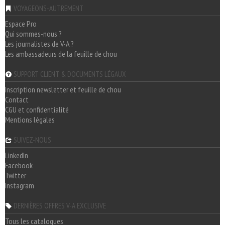
VOYAGEONS-AUTREMENT
Espace Pro
Qui sommes-nous ?
Les journalistes de V-A ?
Les ambassadeurs de la feuille de chou
SUPPORT CLIENT & DOCUMENTS LÉGAUX
Inscription newsletter et feuille de chou
Contact
CGU et confidentialité
Mentions légales
SUIVEZ-NOUS
LinkedIn
Facebook
Twitter
Instagram
DERNIÈRES OFFRES V-A EXCLUSIVE
Tous les catalogues