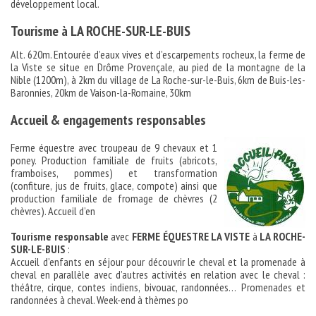
développement local.
Tourisme à LA ROCHE-SUR-LE-BUIS
Alt. 620m. Entourée d’eaux vives et d’escarpements rocheux, la ferme de
la Viste se situe en Drôme Provençale, au pied de la montagne de la
Nible (1200m), à 2km du village de La Roche-sur-le-Buis, 6km de Buis-les-
Baronnies, 20km de Vaison-la-Romaine, 30km
Accueil & engagements responsables
Ferme équestre avec troupeau de 9 chevaux et 1
poney. Production familiale de fruits (abricots,
framboises, pommes) et transformation
(confiture, jus de fruits, glace, compote) ainsi que
production familiale de fromage de chèvres (2
chèvres). Accueil d’en
Tourisme responsable
avec
FERME ÉQUESTRE LA VISTE
à
LA ROCHE-
SUR-LE-BUIS
:
Accueil d’enfants en séjour pour découvrir le cheval et la promenade à
cheval en parallèle avec d’autres activités en relation avec le cheval :
théâtre, cirque, contes indiens, bivouac, randonnées… Promenades et
randonnées à cheval. Week-end à thèmes po