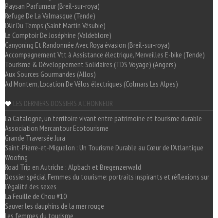
Paysan Parfumeur (Breil-sur-roya)
Refuge De La Valmasque (Tende)
L'Air Du Temps (Saint Martin Vésubie)
Le Comptoir De Joséphine (Valdeblore)
Canyoning Et Randonnée Avec Roya évasion (Breil-sur-roya)
Accompagnement Vtt à Assistance électrique, Merveilles E-bike (Tende)
Tourisme & Développement Solidaires (TDS Voyage) (Angers)
Aux Sources Gourmandes (Allos)
Ad Montem, Location De Vélos électriques (Colmars Les Alpes)
LES DERNIERS DOSSIERS A L'HONNEUR
La Catalogne, un territoire vivant entre patrimoine et tourisme durable
Association Mercantour Ecotourisme
Grande Traversée Jura
Saint-Pierre-et-Miquelon : Un Tourisme Durable au Cœur de l'Atlantique
Woofing
Road Trip en Autriche : Alpbach et Bregenzerwald
Dossier spécial Femmes du tourisme: portraits inspirants et réflexions sur
l'égalité des sexes
La Feuille de Chou #10
Sauver les dauphins de la mer rouge
Les femmes du tourisme