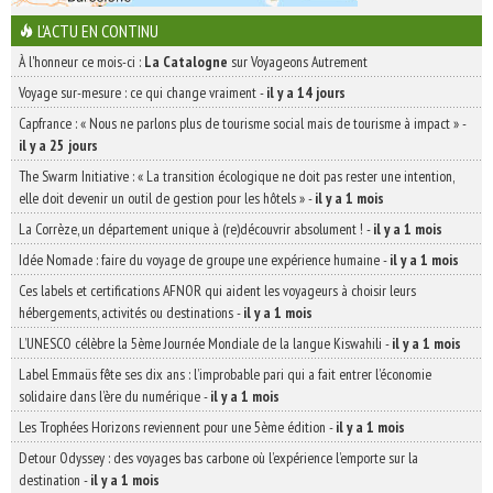
L'ACTU EN CONTINU
À l'honneur ce mois-ci :
La Catalogne
sur Voyageons Autrement
Voyage sur-mesure : ce qui change vraiment
-
il y a 14 jours
Capfrance : « Nous ne parlons plus de tourisme social mais de tourisme à impact »
-
il y a 25 jours
The Swarm Initiative : « La transition écologique ne doit pas rester une intention,
elle doit devenir un outil de gestion pour les hôtels »
-
il y a 1 mois
La Corrèze, un département unique à (re)découvrir absolument !
-
il y a 1 mois
Idée Nomade : faire du voyage de groupe une expérience humaine
-
il y a 1 mois
Ces labels et certifications AFNOR qui aident les voyageurs à choisir leurs
hébergements, activités ou destinations
-
il y a 1 mois
L’UNESCO célèbre la 5ème Journée Mondiale de la langue Kiswahili
-
il y a 1 mois
Label Emmaüs fête ses dix ans : l’improbable pari qui a fait entrer l’économie
solidaire dans l’ère du numérique
-
il y a 1 mois
Les Trophées Horizons reviennent pour une 5ème édition
-
il y a 1 mois
Detour Odyssey : des voyages bas carbone où l’expérience l’emporte sur la
destination
-
il y a 1 mois