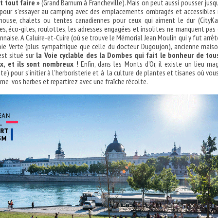
t tout faire »
(Grand Barnum à Francheville). Mais on peut aussi pousser jusq
 pour s’essayer au camping avec des emplacements ombragés et accessibles
 house, chalets ou tentes canadiennes pour ceux qui aiment le dur (CityK
s, éco-gites, roulottes, les adresses engagées et insolites ne manquent pas
onnaise. A Caluire-et-Cuire (où se trouve le Mémorial Jean Moulin qui y fut arrêté
oie Verte (plus sympathique que celle du docteur Dugoujon), ancienne mais
 est situé sur
la Voie cyclable des la Dombes qui fait le bonheur de tou
ux, et ils sont nombreux !
Enfin, dans les Monts d’Or, il existe un lieu ma
e) pour s’initier à l’herboristerie et à la culture de plantes et tisanes où vous
ême vos herbes et repartirez avec une fraîche récolte.