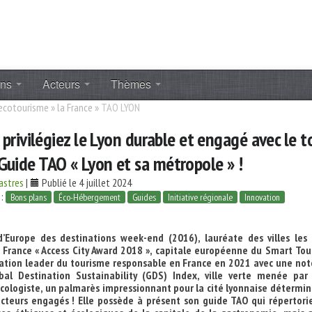
ons
Acteurs
Thèmes
 ecotourisme
»
la France
»
TAO LYON
s privilégiez le Lyon durable et engagé avec le t
uide TAO « Lyon et sa métropole » !
astres
|
Publié le 4 juillet 2024
 :
Bons plans
Éco-Hébergement
Guides
Initiative régionale
Innovation
Europe des destinations week-end (2016), lauréate des villes les 
n France « Access City Award 2018 », capitale européenne du Smart Tou
nation leader du tourisme responsable en France en 2021 avec une not
al Destination Sustainability (GDS) Index, ville verte menée par
cologiste, un palmarès impressionnant pour la cité lyonnaise détermi
acteurs engagés ! Elle possède à présent son guide TAO qui répertori