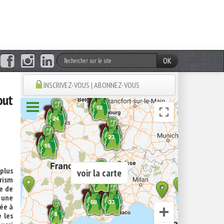
OK
INSCRIVEZ-VOUS | ABONNEZ-VOUS
out
plus
voir la carte
rism
e de
 une
née à
e les