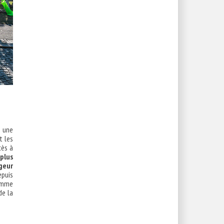
t une
t les
cès à
 plus
geur
epuis
comme
de la