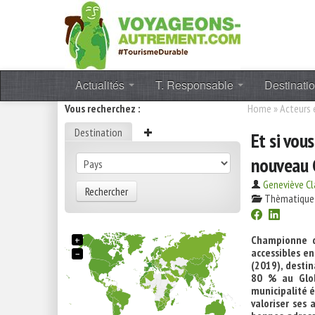
Actualités
T. Responsable
Destinati
Vous recherchez :
Home
»
Acteurs
Destination
Et si vou
nouveau G
Geneviève Cl
Rechercher
Thèmatique
+
Championne d’
accessibles e
−
(2019), desti
80 % au Glob
municipalité é
valoriser ses 