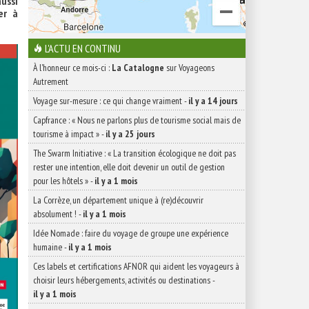
ussi
er à
L'ACTU EN CONTINU
À l'honneur ce mois-ci :
La Catalogne
sur Voyageons
Autrement
Voyage sur-mesure : ce qui change vraiment
-
il y a 14 jours
Capfrance : « Nous ne parlons plus de tourisme social mais de
tourisme à impact »
-
il y a 25 jours
The Swarm Initiative : « La transition écologique ne doit pas
rester une intention, elle doit devenir un outil de gestion
pour les hôtels »
-
il y a 1 mois
La Corrèze, un département unique à (re)découvrir
absolument !
-
il y a 1 mois
Idée Nomade : faire du voyage de groupe une expérience
humaine
-
il y a 1 mois
Ces labels et certifications AFNOR qui aident les voyageurs à
choisir leurs hébergements, activités ou destinations
-
il y a 1 mois