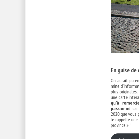
En guise de
On aurait pu en
mine d’informat
plus originales.
une carte inter
qu’à remerci
passionné
, ca
2020 que vous p
le rappelle une 
province » !