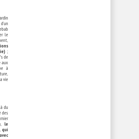
ardin
 d’un
kebab
er le
ment,
tions
gie)
;
fs de
e aux
be à
ture,
a vie
là du
é des
rnier
au,
le
 qui
 avec