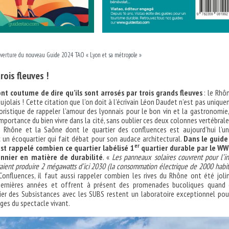
verture du nouveau Guide 2024 TAO « Lyon et sa métropole »
trois fleuves
!
nt coutume de dire qu’ils sont arrosés par trois grands fleuves
: le Rhôn
ujolais ! Cette citation que l’on doit à l’écrivain Léon Daudet n’est pas uniqu
istique de rappeler l’amour des lyonnais pour le bon vin et la gastronomie,
mportance du bien vivre dans la cité, sans oublier ces deux colonnes vertébrale
e Rhône et la Saône dont le quartier des confluences est aujourd’hui l’u
 un écoquartier qui fait débat pour son audace architectural.
Dans le guide
er
est rappelé combien ce quartier labélisé 1
quartier durable par le WW
onnier en matière de durabilité
. «
Les panneaux solaires couvrent pour l’in
aient produire 2 mégawatts d’ici 2030 (la consommation électrique de 2000 habit
Confluences, il faut aussi rappeler combien les rives du Rhône ont été jol
ernières années et offrent à présent des promenades bucoliques quand 
ier des Subsistances avec les SUBS restent un laboratoire exceptionnel pou
es du spectacle vivant.