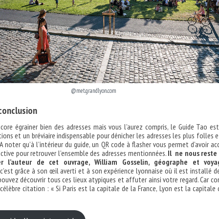
@met.grandlyon.com
 conclusion
core égrainer bien des adresses mais vous l’aurez compris, le Guide Tao es
ions et un bréviaire indispensable pour dénicher les adresses les plus folles e
 A noter qu’à l’intérieur du guide, un QR code à flasher vous permet d’avoir ac
active pour retrouver l’ensemble des adresses mentionnées.
Il ne nous reste
er l’auteur de cet ouvrage, William Gosselin, géographe et voya
r c’est grâce à son œil averti et à son expérience lyonnaise où il est installé d
ouvez découvrir tous ces lieux atypiques et affuter ainsi votre regard. Car 
célèbre citation : « Si Paris est la capitale de la France, Lyon est la capitale 