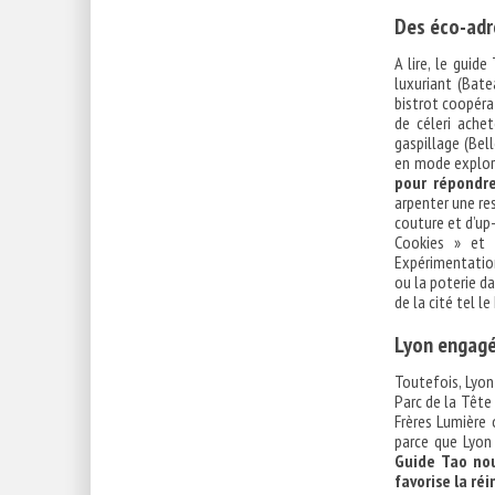
Des éco-adr
A lire, le guid
luxuriant (Bate
bistrot coopéra
de céleri ache
gaspillage (Bell
en mode explora
pour répondre
arpenter une res
couture et d’up
Cookies » et
Expérimentations
ou la poterie d
de la cité tel l
Lyon engagé
Toutefois, Lyon
Parc de la Tête 
Frères Lumière 
parce que Lyon
Guide Tao nou
favorise la ré