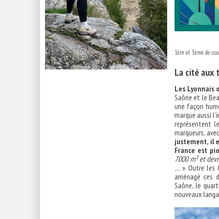
1ère et 3ème de cou
La cité aux 
Les Lyonnais o
Saône et le Bea
une façon humor
marque aussi l’i
représentent l
marqueurs, avec
justement, il 
France est pi
7000 m² et devr
…
» Outre les 
aménagé ces d
Saône, le quart
nouveaux langag