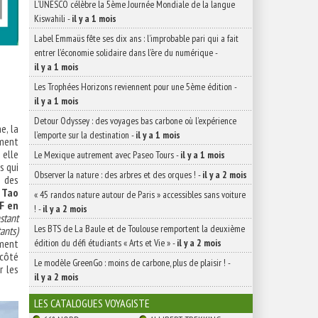
L’UNESCO célèbre la 5ème Journée Mondiale de la langue
Kiswahili
-
il y a 1 mois
Label Emmaüs fête ses dix ans : l’improbable pari qui a fait
entrer l’économie solidaire dans l’ère du numérique
-
il y a 1 mois
Les Trophées Horizons reviennent pour une 5ème édition
-
il y a 1 mois
Detour Odyssey : des voyages bas carbone où l’expérience
e, la
l’emporte sur la destination
-
il y a 1 mois
ement
 elle
Le Mexique autrement avec Paseo Tours
-
il y a 1 mois
s qui
Observer la nature : des arbres et des orques !
-
il y a 2 mois
n des
 Tao
« 45 randos nature autour de Paris » accessibles sans voiture
F en
!
-
il y a 2 mois
stant
Les BTS de La Baule et de Toulouse remportent la deuxième
ants)
édition du défi étudiants « Arts et Vie »
-
il y a 2 mois
iment
côté
Le modèle GreenGo : moins de carbone, plus de plaisir !
-
r les
il y a 2 mois
LES CATALOGUES VOYAGISTE