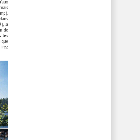
u’aux
 mais
amp).
 dans
), la
on de
s les
gique
 irez