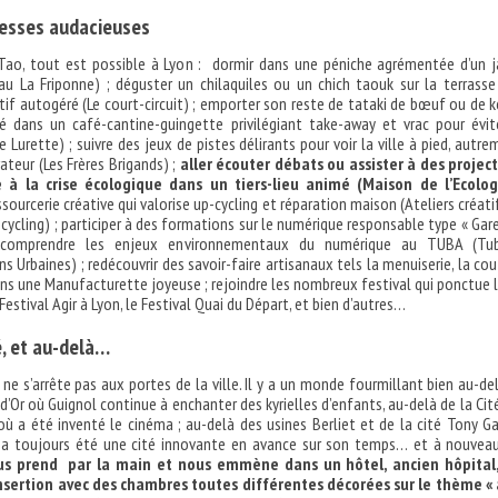
esses audacieuses
e Tao, tout est possible à Lyon : dormir dans une péniche agrémentée d’un j
au La Friponne) ; déguster un chilaquiles ou un chich taouk sur la terrasse
tif autogéré (Le court-circuit) ; emporter son reste de tataki de bœuf ou de 
té dans un café-cantine-guingette privilégiant take-away et vrac pour évit
e Lurette) ; suivre des jeux de pistes délirants pour voir la ville à pied, autre
teur (Les Frères Brigands) ;
aller écouter débats ou assister à des projec
 à la crise écologique dans un tiers-lieu animé (Maison de l’Ecolo
sourcerie créative qui valorise up-cycling et réparation maison (Ateliers créati
-cycling) ; participer à des formations sur le numérique responsable type « Gar
 comprendre les enjeux environnementaux du numérique au TUBA (Tu
 Urbaines) ; redécouvrir des savoir-faire artisanaux tels la menuiserie, la cou
ans une Manufacturette joyeuse ; rejoindre les nombreux festival qui ponctue l
e Festival Agir à Lyon, le Festival Quai du Départ, et bien d’autres…
, et au-delà…
 ne s’arrête pas aux portes de la ville. Il y a un monde fourmillant bien au-de
d’Or où Guignol continue à enchanter des kyrielles d’enfants, au-delà de la Cit
où a été inventé le cinéma ; au-delà des usines Berliet et de la cité Tony Ga
 a toujours été une cité innovante en avance sur son temps… et à nouve
s prend par la main et nous emmène dans un hôtel, ancien hôpital,
insertion avec des chambres toutes différentes décorées sur le thème «