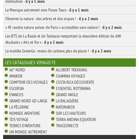
destination
-
il y a 1 mois
Le Mexique autrement avec Paseo Tours
-
il y a 1 mois
Observer la nature : des arbres et des orques !
-
il y a 2 mois
« 45 randos nature autour de Paris » accessibles sans voiture !
-
il y a 2 mois
Les BTS de La Baule et de Toulouse remportent la deuxième édition du défi
étudiants « Arts et Vie »
-
il y a 2 mois
Le modèle GreenGo : moins de carbone, plus de plaisir !
-
il y a 2 mois
LES CATALOGUES VOYAGISTE
66° NORD
ALLIBERT TREKKING
AMAROK
CHAMINA VOYAGES
COMPTOIR DES VOYAGES
COSTA RICA DÉCOUVERTE
ESCURSIA
ESSENTIEL BOTSWANA
EVANEOS
GRAND ANGLE
GRAND NORD GD LARGE
LA BALAGUÈRE
LA PÈLERINE
NATURABOX
NOMADE AVENTURE
SUR LES HAUTEURS
TDS VOYAGE
TERRA ANDINA EQUATEUR
TERRES D'AVENTURE
TRACEDIRECTE
UN MONDE AUTREMENT