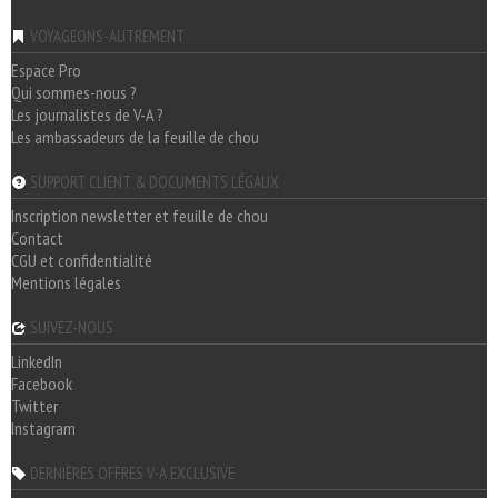
VOYAGEONS-AUTREMENT
Espace Pro
Qui sommes-nous ?
Les journalistes de V-A ?
Les ambassadeurs de la feuille de chou
SUPPORT CLIENT & DOCUMENTS LÉGAUX
Inscription newsletter et feuille de chou
Contact
CGU et confidentialité
Mentions légales
SUIVEZ-NOUS
LinkedIn
Facebook
Twitter
Instagram
DERNIÈRES OFFRES V-A EXCLUSIVE