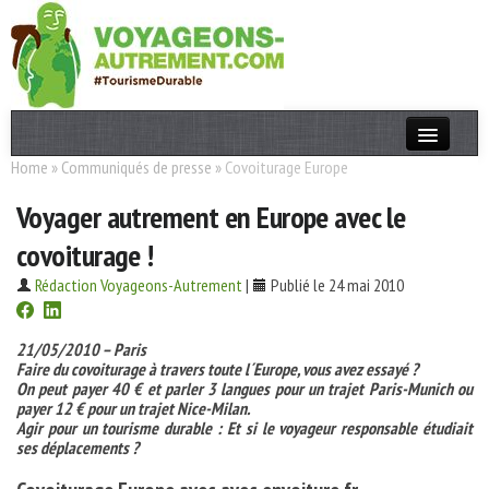
Home
»
Communiqués de presse
»
Covoiturage Europe
Actualités
Voyager autrement en Europe avec le
T. Responsable
covoiturage !
Destinations
Rédaction Voyageons-Autrement
|
Publié le 24 mai 2010
Acteurs
Thèmes
21/05/2010 – Paris
Faire du covoiturage à travers toute l´Europe, vous avez essayé ?
On peut payer 40 € et parler 3 langues pour un trajet Paris-Munich ou
OK
payer 12 € pour un trajet Nice-Milan.
Agir pour un tourisme durable : Et si le voyageur responsable étudiait
ses déplacements ?