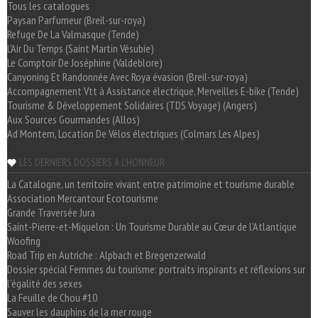
Tous les catalogues
Paysan Parfumeur (Breil-sur-roya)
Refuge De La Valmasque (Tende)
L'Air Du Temps (Saint Martin Vésubie)
Le Comptoir De Joséphine (Valdeblore)
Canyoning Et Randonnée Avec Roya évasion (Breil-sur-roya)
Accompagnement Vtt à Assistance électrique, Merveilles E-bike (Tende)
Tourisme & Développement Solidaires (TDS Voyage) (Angers)
Aux Sources Gourmandes (Allos)
Ad Montem, Location De Vélos électriques (Colmars Les Alpes)
LES DERNIERS DOSSIERS A L'HONNEUR
La Catalogne, un territoire vivant entre patrimoine et tourisme durable
Association Mercantour Ecotourisme
Grande Traversée Jura
Saint-Pierre-et-Miquelon : Un Tourisme Durable au Cœur de l'Atlantique
Woofing
Road Trip en Autriche : Alpbach et Bregenzerwald
Dossier spécial Femmes du tourisme: portraits inspirants et réflexions sur
l'égalité des sexes
La Feuille de Chou #10
Sauver les dauphins de la mer rouge