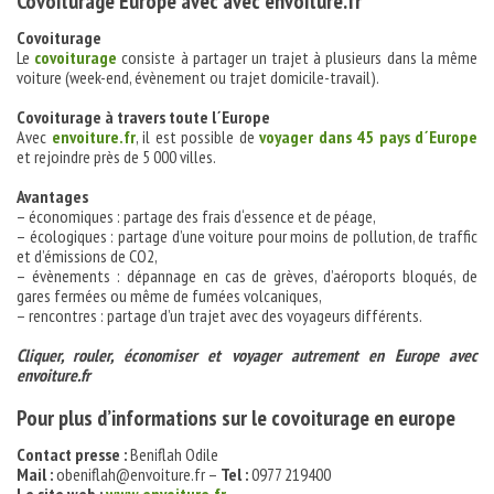
Covoiturage Europe avec avec envoiture.fr
Covoiturage
Le
covoiturage
consiste à partager un trajet à plusieurs dans la même
voiture (week-end, évènement ou trajet domicile-travail).
Covoiturage à travers toute l´Europe
Avec
envoiture.fr
, il est possible de
voyager dans 45 pays d´Europe
et rejoindre près de 5 000 villes.
Avantages
– économiques : partage des frais d‘essence et de péage,
– écologiques : partage d’une voiture pour moins de pollution, de traffic
et d’émissions de CO2,
– évènements : dépannage en cas de grèves, d’aéroports bloqués, de
gares fermées ou même de fumées volcaniques,
– rencontres : partage d’un trajet avec des voyageurs différents.
Cliquer, rouler, économiser et voyager autrement en Europe avec
envoiture.fr
Pour plus d’informations sur le covoiturage en europe
Contact presse :
Beniflah Odile
Mail :
obeniflah@envoiture.fr –
Tel :
0977 219400