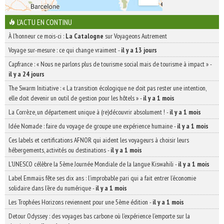
L'ACTU EN CONTINU
À l'honneur ce mois-ci :
La Catalogne
sur Voyageons Autrement
Voyage sur-mesure : ce qui change vraiment
-
il y a 13 jours
Capfrance : « Nous ne parlons plus de tourisme social mais de tourisme à impact »
-
il y a 24 jours
The Swarm Initiative : « La transition écologique ne doit pas rester une intention,
elle doit devenir un outil de gestion pour les hôtels »
-
il y a 1 mois
La Corrèze, un département unique à (re)découvrir absolument !
-
il y a 1 mois
Idée Nomade : faire du voyage de groupe une expérience humaine
-
il y a 1 mois
Ces labels et certifications AFNOR qui aident les voyageurs à choisir leurs
hébergements, activités ou destinations
-
il y a 1 mois
L’UNESCO célèbre la 5ème Journée Mondiale de la langue Kiswahili
-
il y a 1 mois
Label Emmaüs fête ses dix ans : l’improbable pari qui a fait entrer l’économie
solidaire dans l’ère du numérique
-
il y a 1 mois
Les Trophées Horizons reviennent pour une 5ème édition
-
il y a 1 mois
Detour Odyssey : des voyages bas carbone où l’expérience l’emporte sur la