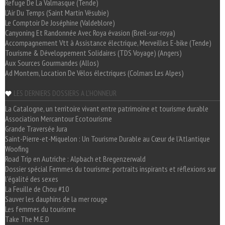
Refuge De La Valmasque (Tende)
L'Air Du Temps (Saint Martin Vésubie)
Le Comptoir De Joséphine (Valdeblore)
Canyoning Et Randonnée Avec Roya évasion (Breil-sur-roya)
Accompagnement Vtt à Assistance électrique, Merveilles E-bike (Tende)
Tourisme & Développement Solidaires (TDS Voyage) (Angers)
Aux Sources Gourmandes (Allos)
Ad Montem, Location De Vélos électriques (Colmars Les Alpes)
LES DERNIERS DOSSIERS A L'HONNEUR
La Catalogne, un territoire vivant entre patrimoine et tourisme durable
Association Mercantour Ecotourisme
Grande Traversée Jura
Saint-Pierre-et-Miquelon : Un Tourisme Durable au Cœur de l'Atlantique
Woofing
Road Trip en Autriche : Alpbach et Bregenzerwald
Dossier spécial Femmes du tourisme: portraits inspirants et réflexions sur
l'égalité des sexes
La Feuille de Chou #10
Sauver les dauphins de la mer rouge
Les femmes du tourisme
Take The M.E.D