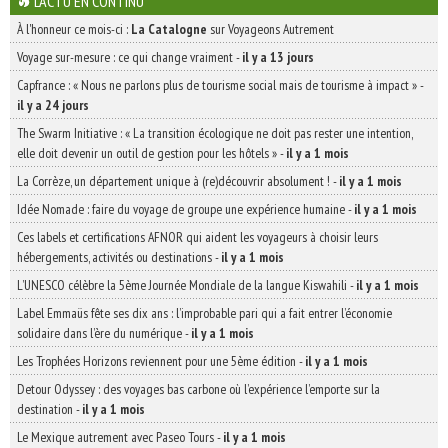
L'ACTU EN CONTINU
À l'honneur ce mois-ci :
La Catalogne
sur Voyageons Autrement
Voyage sur-mesure : ce qui change vraiment
-
il y a 13 jours
Capfrance : « Nous ne parlons plus de tourisme social mais de tourisme à impact »
-
il y a 24 jours
The Swarm Initiative : « La transition écologique ne doit pas rester une intention,
elle doit devenir un outil de gestion pour les hôtels »
-
il y a 1 mois
La Corrèze, un département unique à (re)découvrir absolument !
-
il y a 1 mois
Idée Nomade : faire du voyage de groupe une expérience humaine
-
il y a 1 mois
Ces labels et certifications AFNOR qui aident les voyageurs à choisir leurs
hébergements, activités ou destinations
-
il y a 1 mois
L’UNESCO célèbre la 5ème Journée Mondiale de la langue Kiswahili
-
il y a 1 mois
Label Emmaüs fête ses dix ans : l’improbable pari qui a fait entrer l’économie
solidaire dans l’ère du numérique
-
il y a 1 mois
Les Trophées Horizons reviennent pour une 5ème édition
-
il y a 1 mois
Detour Odyssey : des voyages bas carbone où l’expérience l’emporte sur la
destination
-
il y a 1 mois
Le Mexique autrement avec Paseo Tours
-
il y a 1 mois