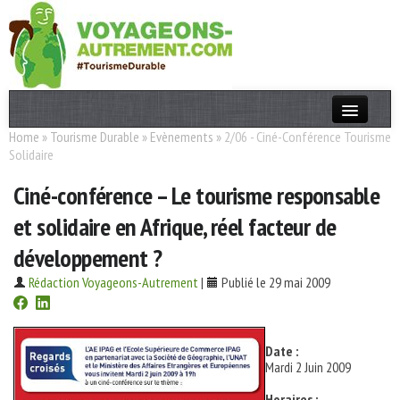
Home
»
Tourisme Durable
»
Evènements
»
2/06 - Ciné-Conférence Tourisme
Actualités
Solidaire
T. Responsable
Ciné-conférence – Le tourisme responsable
Destinations
et solidaire en Afrique, réel facteur de
Acteurs
développement ?
Thèmes
Rédaction Voyageons-Autrement
|
Publié le 29 mai 2009
OK
Date :
Mardi 2 Juin 2009
Horaires :