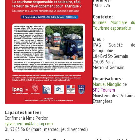
19h à 22h
Contexte :
Journée Mondiale du
Tourisme esponsable
Lieu :
IPAG Société de
Géographie
184 Bvd St-Germain
75006 Paris
Métro St Germain
Organisateurs :
Manuel Miroglio
de
SPE Tourism
Ministère des Affaires
Etrangères
Capacités limitées
Confirmer à Mme Perdon
sylvie.perdon@aeipag.com
01 53 63 36 04 (mardi, mercredi, jeudi, vendredi)