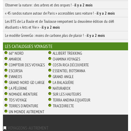
Observer la nature : des arbres et des orques !
-
il y a 2 mois
« 45 randos nature autour de Paris » accessibles sans voiture !
-
il y a 2 mois
Les BTS de La Baule et de Toulouse remportent la deuxième édition du défi
étudiants « Arts et Vie »
-
il y a 2 mois
Le modèle GreenGo : moins de carbone, plus de plaisir !
-
il y a 2 mois
LES CATALOGUES VOYAGISTE
66° NORD
ALLIBERT TREKKING
AMAROK
CHAMINA VOYAGES
COMPTOIR DES VOYAGES
COSTA RICA DÉCOUVERTE
ESCURSIA
ESSENTIEL BOTSWANA
EVANEOS
GRAND ANGLE
GRAND NORD GD LARGE
LA BALAGUÈRE
LA PÈLERINE
NATURABOX
NOMADE AVENTURE
SUR LES HAUTEURS
TDS VOYAGE
TERRA ANDINA EQUATEUR
TERRES D'AVENTURE
TRACEDIRECTE
UN MONDE AUTREMENT
VOYAGEONS-AUTREMENT