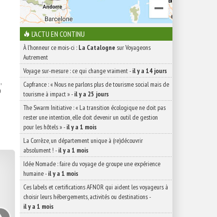
L'ACTU EN CONTINU
À l'honneur ce mois-ci :
La Catalogne
sur Voyageons
Autrement
Voyage sur-mesure : ce qui change vraiment
-
il y a 14 jours
,
Capfrance : « Nous ne parlons plus de tourisme social mais de

tourisme à impact »
-
il y a 25 jours
The Swarm Initiative : « La transition écologique ne doit pas
rester une intention, elle doit devenir un outil de gestion
pour les hôtels »
-
il y a 1 mois
La Corrèze, un département unique à (re)découvrir
absolument !
-
il y a 1 mois
Idée Nomade : faire du voyage de groupe une expérience
humaine
-
il y a 1 mois
Ces labels et certifications AFNOR qui aident les voyageurs à
choisir leurs hébergements, activités ou destinations
-
›
il y a 1 mois