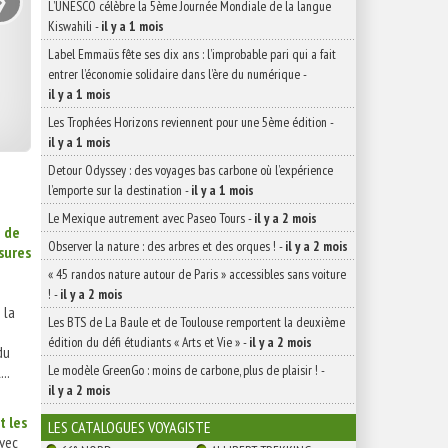
L’UNESCO célèbre la 5ème Journée Mondiale de la langue
Kiswahili
-
il y a 1 mois
Label Emmaüs fête ses dix ans : l’improbable pari qui a fait
entrer l’économie solidaire dans l’ère du numérique
-
il y a 1 mois
Les Trophées Horizons reviennent pour une 5ème édition
-
il y a 1 mois
Detour Odyssey : des voyages bas carbone où l’expérience
l’emporte sur la destination
-
il y a 1 mois
Le Mexique autrement avec Paseo Tours
-
il y a 2 mois
e de
Observer la nature : des arbres et des orques !
-
il y a 2 mois
sures
« 45 randos nature autour de Paris » accessibles sans voiture
s
!
-
il y a 2 mois
 la
Les BTS de La Baule et de Toulouse remportent la deuxième
édition du défi étudiants « Arts et Vie »
-
il y a 2 mois
du
Le modèle GreenGo : moins de carbone, plus de plaisir !
-
..
il y a 2 mois
t les
LES CATALOGUES VOYAGISTE
vec