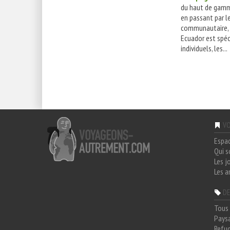
du haut de gamm
en passant par l
communautaire, 
Ecuador est spéci
individuels, les...
VO
Espa
Qui 
Les j
Les a
DE
Tous 
Paysa
Refug