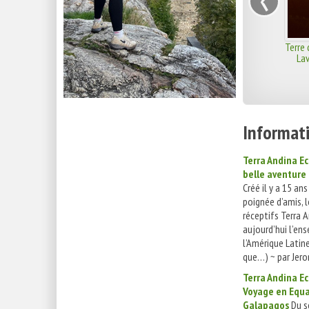
Terre 
La
Informati
Terra Andina Ec
belle aventur
Créé il y a 15 an
poignée d’amis, 
réceptifs Terra 
aujourd’hui l’en
l’Amérique Latin
que…) ~ par Jero
Terra Andina Ec
Voyage en Equa
Galapagos
Du sé