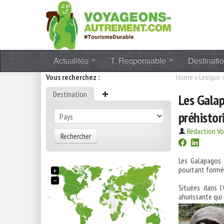
Actualités
T. Responsable
Destinati
Vous recherchez :
Home
»
Lexique
Destination
Les Galap
préhistor
Rédaction V
Rechercher
Les Galapagos 
pourtant formé 
+
−
Situées dans l
ahurissante qui 