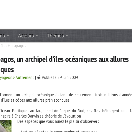
ons
Acteurs
Thèmes
»
îles Galapagos
agos, un archipel d’îles océaniques aux allures
iques
oyageons-Autrement
|
Publié le 29 juin 2009
forment un archipel océanique datant de seulement trois millions d’anné
d’îles et côtes aux allures préhistoriques.
’Océan Pacifique, au large de l’Amérique du Sud, ces îles hébergent une 
inspira à Charles Darwin sa théorie de l’évolution
Des espèces que vous aurez le plaisir d’observer :
– tortues géantes, iguanes marins et terrestres,