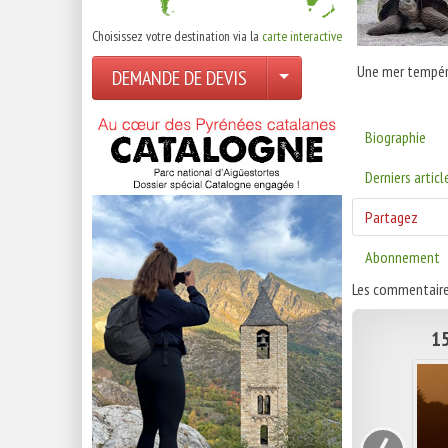
Choisissez votre destination via la
carte interactive
Une mer tempéré
DEMANDE DE DEVIS
Biographie
Derniers articl
Partagez
Abonnement
Les commentaire
15
‹