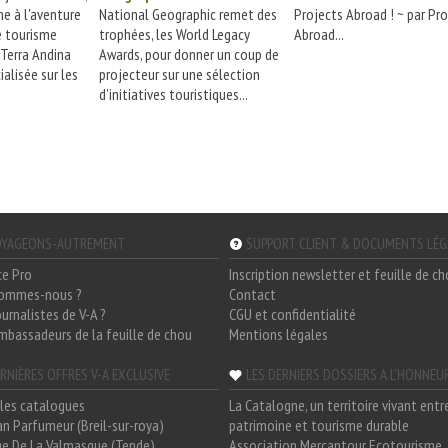
e à l'aventure
National Geographic remet des
Projects Abroad ! ~ par Pr
e tourisme
trophées, les World Legacy
Abroad...
Terra Andina
Awards, pour donner un coup de
alisée sur les
projecteur sur une sélection
d'initiatives touristiques...
YAGEONS-AUTREMENT
SUPPORT CLIENT & DOCUMENTS LÉ
ce Pro
Inscription newsletter et feuille de c
sommes-nous ?
Contact
ournalistes de V-A ?
CGU et confidentialité
mbassadeurs de la feuille de chou
Mentions légales
RNIÈRES OFFRES V-A EXCLUSIVE
LES DERNIERS DOSSIERS A L'HONNEU
les catalogues
La Catalogne, un territoire vivant entr
n Parfumeur (Breil-sur-roya)
patrimoine et tourisme durable
e De La Valmasque (Tende)
Association Mercantour Ecotourisme