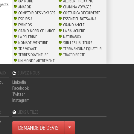
66° NORD
ALLIBERT TREKKING
ojects
AMAROK
CHAMINA VOYAGES
COMPTOIR DES VOYAGES
COSTA RICA DÉCOUVERTE
ESCURSIA
ESSENTIEL BOTSWANA
EVANEOS
GRAND ANGLE
GRAND NORD GD LARGE
LA BALAGUÈRE
LA PÈLERINE
NATURABOX
NOMADE AVENTURE
SUR LES HAUTEURS
TDS VOYAGE
TERRA ANDINA EQUATEUR
TERRES D'AVENTURE
TRACEDIRECTE
UN MONDE AUTREMENT
GAUX
SUIVEZ-NOUS
hou
LinkedIn
Facebook
Twitter
Instagram
R
LIENS UTILES
e
DEMANDE DE DEVIS