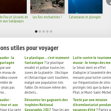
de Feu et Lézards de
Les îles enchantées !
Catamaran et plongée
ve aux Galápagos
ons utiles pour voyager
uador : la
Le plastique... c'est vraiment
Lutte contre le tourism
e partagée
fantastique ?
Le plastique
masse : le temps des me
s par une
envahit et pollue toutes les
Le Sénat vient en effet
le réseau de
zones de la planète : l'Arctique
d’adopter à l’unanimité de
Andina couvre
et l'Antarctique sont touchées,
mesures pour lutter contre
semble de
malgré une population très
sur-fréquentation de sites
e (mais pas
faible. On retrouve même des
protégés tels que la dune 
me...
déchets...
Pilat, le Mont-Saint-Michel.
uador -
Découvrez les gagnants des
Tenté par une mission
teur et aux
trophées National
d’écovolontariat pendan
jour à la carte,
Geographic 2017
Tous les ans
vacances d’été ?
Partez a