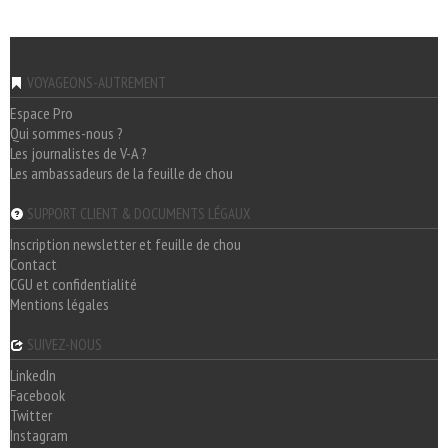
VOYAGEONS-AUTREMENT
Espace Pro
Qui sommes-nous ?
Les journalistes de V-A ?
Les ambassadeurs de la feuille de chou
SUPPORT CLIENT & DOCUMENTS LÉGAUX
Inscription newsletter et feuille de chou
Contact
CGU et confidentialité
Mentions légales
SUIVEZ-NOUS
LinkedIn
Facebook
Twitter
Instagram