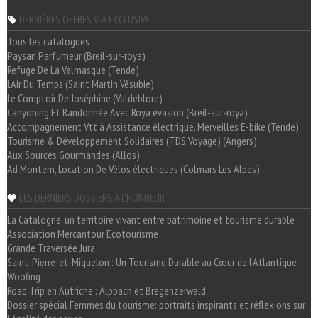
DERNIÈRES OFFRES V-A EXCLUSIVE
Tous les catalogues
Paysan Parfumeur (Breil-sur-roya)
Refuge De La Valmasque (Tende)
L'Air Du Temps (Saint Martin Vésubie)
Le Comptoir De Joséphine (Valdeblore)
Canyoning Et Randonnée Avec Roya évasion (Breil-sur-roya)
Accompagnement Vtt à Assistance électrique, Merveilles E-bike (Tende)
Tourisme & Développement Solidaires (TDS Voyage) (Angers)
Aux Sources Gourmandes (Allos)
Ad Montem, Location De Vélos électriques (Colmars Les Alpes)
LES DERNIERS DOSSIERS A L'HONNEUR
La Catalogne, un territoire vivant entre patrimoine et tourisme durable
Association Mercantour Ecotourisme
Grande Traversée Jura
Saint-Pierre-et-Miquelon : Un Tourisme Durable au Cœur de l'Atlantique
Woofing
Road Trip en Autriche : Alpbach et Bregenzerwald
Dossier spécial Femmes du tourisme: portraits inspirants et réflexions sur