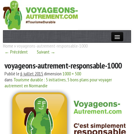
Home
»
voyageons-autrement-responsable-1000
Actualités
← Précédent
Suivant →
T. Responsable
voyageons-autrement-responsable-1000
Destinations
Publié le
6 juillet 2015
dimension
1000 × 500
dans
Tourisme durable : 5 initiatives, 5 bons plans pour voyager
Acteurs
autrement en Normandie
Thèmes
OK