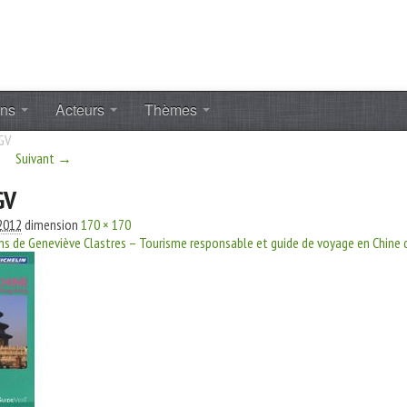
ons
Acteurs
Thèmes
GV
Suivant →
GV
2012
dimension
170 × 170
ns de Geneviève Clastres – Tourisme responsable et guide de voyage en Chine d