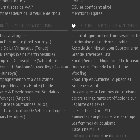
sommes-nous ?
Contact
ournalistes de V-A ?
CGU et confidentialité
mbassadeurs de la feuille de chou
Mentions légales
RNIÈRES OFFRES V-A EXCLUSIVE
LES DERNIERS DOSSIERS A L'HONNEU
les catalogues
La Catalogne, un territoire vivant entr
n Parfumeur (Breil-sur-roya)
patrimoine et tourisme durable
e De La Valmasque (Tende)
Association Mercantour Ecotourisme
 Du Temps (Saint Martin Vésubie)
Grande Traversée Jura
mptoir De Joséphine (Valdeblore)
Saint-Pierre-et-Miquelon : Un Tourism
oning Et Randonnée Avec Roya évasion
Durable au Cœur de l'Atlantique
l-sur-roya)
Woofing
mpagnement Vtt à Assistance
Road Trip en Autriche : Alpbach et
rique, Merveilles E-bike (Tende)
Bregenzerwald
isme & Développement Solidaires
Dossier spécial Femmes du tourisme:
Voyage) (Angers)
portraits inspirants et réflexions sur
Sources Gourmandes (Allos)
l'égalité des sexes
ntem, Location De Vélos électriques
La Feuille de Chou #10
ars Les Alpes)
Sauver les dauphins de la mer rouge
Les femmes du tourisme
Take The M.E.D
Colloque « Tourisme du futur »