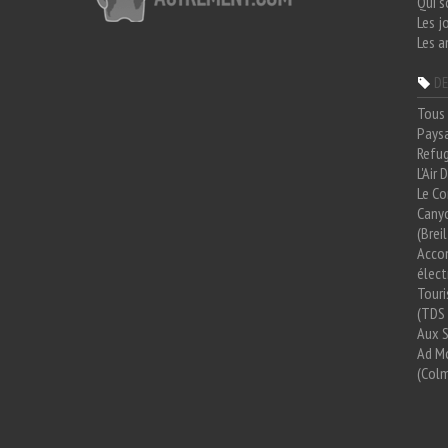
Qui 
Les j
Les a
DE
Tous 
Paysa
Refug
L'Air
Le Co
Cany
(Brei
Acco
élect
Tour
(TDS 
Aux 
Ad Mo
(Colm