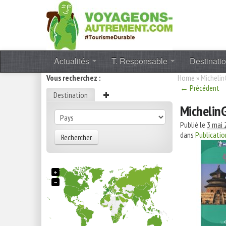
Actualités
T. Responsable
Destinati
Vous recherchez :
Home
»
Michelin
← Précédent
Destination
Michelin
Publié le
3 mai 
dans
Publicatio
Rechercher
+
−